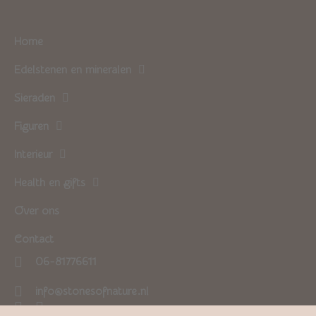
Home
Edelstenen en mineralen
Sieraden
Figuren
Interieur
Health en gifts
Over ons
Contact
06-81776611
info@stonesofnature.nl