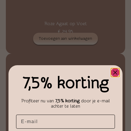
Roze Agaat op Voet
€
24,95
Toevoegen aan winkelwagen
7,5% korting
Profiteer nu van
7,5% korting
door je e-mail
achter te laten
Email