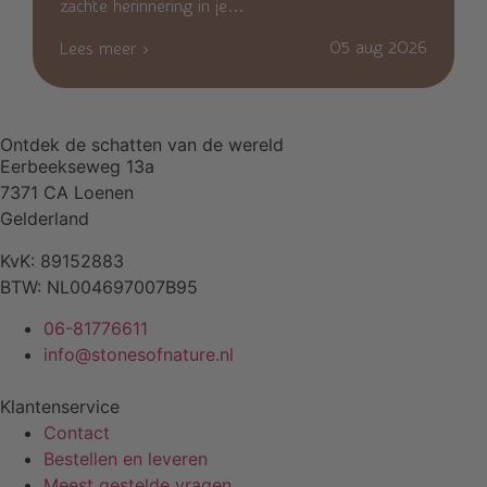
zachte herinnering in je...
05 aug 2026
Lees meer ›
Ontdek de schatten van de wereld
Eerbeekseweg 13a
7371 CA Loenen
Gelderland
KvK: 89152883
BTW: NL004697007B95
06-81776611
info@stonesofnature.nl
Klantenservice
Contact
Bestellen en leveren
Meest gestelde vragen