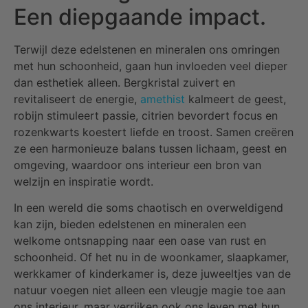
Een diepgaande impact.
Terwijl deze edelstenen en mineralen ons omringen
met hun schoonheid, gaan hun invloeden veel dieper
dan esthetiek alleen. Bergkristal zuivert en
revitaliseert de energie,
amethist
kalmeert de geest,
robijn stimuleert passie, citrien bevordert focus en
rozenkwarts koestert liefde en troost. Samen creëren
ze een harmonieuze balans tussen lichaam, geest en
omgeving, waardoor ons interieur een bron van
welzijn en inspiratie wordt.
In een wereld die soms chaotisch en overweldigend
kan zijn, bieden edelstenen en mineralen een
welkome ontsnapping naar een oase van rust en
schoonheid. Of het nu in de woonkamer, slaapkamer,
werkkamer of kinderkamer is, deze juweeltjes van de
natuur voegen niet alleen een vleugje magie toe aan
ons interieur, maar verrijken ook ons leven met hun