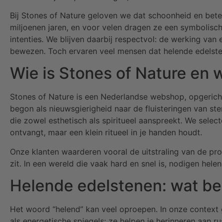
Bij Stones of Nature geloven we dat schoonheid en bet
miljoenen jaren, en voor velen dragen ze een symbolisch
intenties. We blijven daarbij respectvol: de werking van
bewezen. Toch ervaren veel mensen dat helende edelsten
Wie is Stones of Nature en 
Stones of Nature is een Nederlandse webshop, opgericht
begon als nieuwsgierigheid naar de fluisteringen van s
die zowel esthetisch als spiritueel aanspreekt. We selecte
ontvangt, maar een klein ritueel in je handen houdt.
Onze klanten waarderen vooral de uitstraling van de prod
zit. In een wereld die vaak hard en snel is, nodigen helen
Helende edelstenen: wat be
Het woord “helend” kan veel oproepen. In onze context
als energetische spiegels: ze helpen je herinneren aan rus