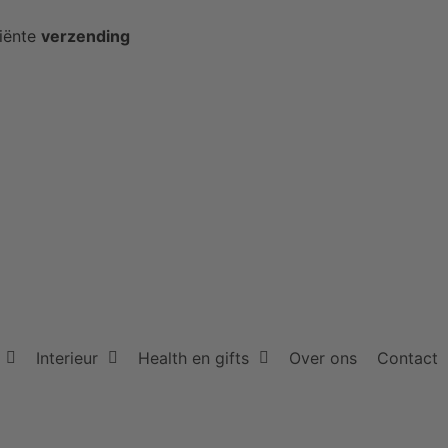
ciënte
verzending
Interieur
Health en gifts
Over ons
Contact