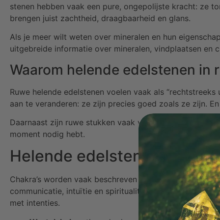
stenen hebben vaak een pure, ongepolijste kracht: ze ton
brengen juist zachtheid, draagbaarheid en glans.
Als je meer wilt weten over mineralen en hun eigenschap
uitgebreide informatie over mineralen, vindplaatsen en c
Waarom helende edelstenen in r
Ruwe helende edelstenen voelen vaak als “rechtstreeks uit
aan te veranderen: ze zijn precies goed zoals ze zijn. En 
Daarnaast zijn ruwe stukken vaak visueel uniek. Geen twee
moment nodig hebt.
Helende edelstenen en chakr
Chakra’s worden vaak beschreven als energiecentra in het 
communicatie, intuïtie en spiritualiteit. Helende edels
met intenties.