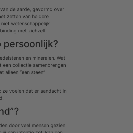
n van de aarde, gevormd over
het zetten van heldere
s niet wetenschappelijk
binding met zichzelf.
 persoonlijk?
 edelstenen en mineralen. Wat
ht een collectie samenbrengen
et alleen “een steen”
: ze voelen dat er aandacht in
d.
end”?
rden door veel mensen gezien
jij een intentie zet, kan een