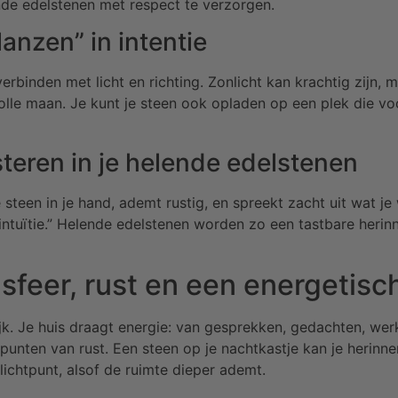
ende edelstenen met respect te verzorgen.
anzen” in intentie
rbinden met licht en richting. Zonlicht kan krachtig zijn,
olle maan. Je kunt je steen ook opladen op een plek die voor
steren in je helende edelstenen
teen in je hand, ademt rustig, en spreekt zacht uit wat je w
n intuïtie.” Helende edelstenen worden zo een tastbare heri
sfeer, rust en een energetisc
ijk. Je huis draagt energie: van gesprekken, gedachten, wer
rpunten van rust. Een steen op je nachtkastje kan je herinn
lichtpunt, alsof de ruimte dieper ademt.