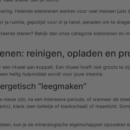
ervaring. Helende edelstenen werken voor veel mensen juist 
or je ruimte, gepolijst voor in je hand, sieraden om te drage
cteerde stenen? Bekijk dan onze categorie
edelstenen en m
tenen: reinigen, opladen en 
 een ritueel aan koppelt. Een ritueel hoeft niet groots te z
een heilig hulpmiddel wordt voor jouw intentie.
nergetisch “leegmaken”
nieuw zijn, na een intensieve periode, of wanneer de stee
santo), klank (een belletje of klankschaal) of maanlicht. 
n steen, kun je de mineralogische eigenschappen opzoeken 