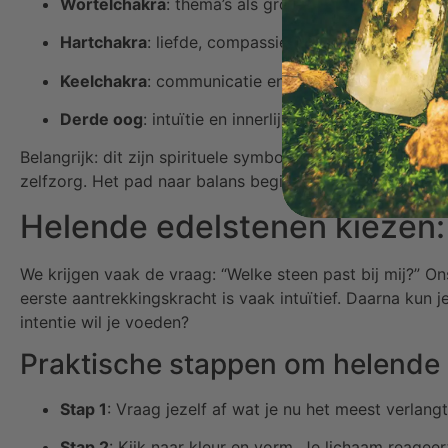
Wortelchakra
: thema’s als grounding, veiligheid en
Hartchakra
: liefde, compassie en vergeving. Zacht
Keelchakra
: communicatie en waarheid. Stenen die
Derde oog
: intuïtie en innerlijk weten. Helende ed
Belangrijk: dit zijn spirituele symbolieken, geen medisch
zelfzorg. Het pad naar balans begint bij jezelf.
Helende edelstenen kiezen: 
We krijgen vaak de vraag: “Welke steen past bij mij?” On
eerste aantrekkingskracht is vaak intuïtief. Daarna kun j
intentie wil je voeden?
Praktische stappen om helende 
Stap 1
: Vraag jezelf af wat je nu het meest verlang
Stap 2
: Kijk naar kleur en vorm. Je lichaam reageer