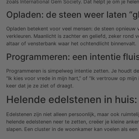
zoals
International Gem Society
. Dat helpt je om je hel
Opladen: de steen weer laten “gl
Opladen betekent voor veel mensen: de steen opnieuw ve
verkleuren. Maanlicht is zachter en geliefd, zeker rond v
altaar of vensterbank waar het ochtendlicht binnenvalt.
Programmeren: een intentie flui
Programmeren is simpelweg intentie zetten. Je houdt de s
“Ik kies voor vrede in mijn hart,” of “Ik vertrouw op mij
keer dat je ze ziet of draagt.
Helende edelstenen in huis: 
Edelstenen zijn niet alleen persoonlijk, maar ook ruimtel
helende edelstenen neer te zetten, creëer je kleine anke
slapen. Een cluster in de woonkamer kan voelen als een 