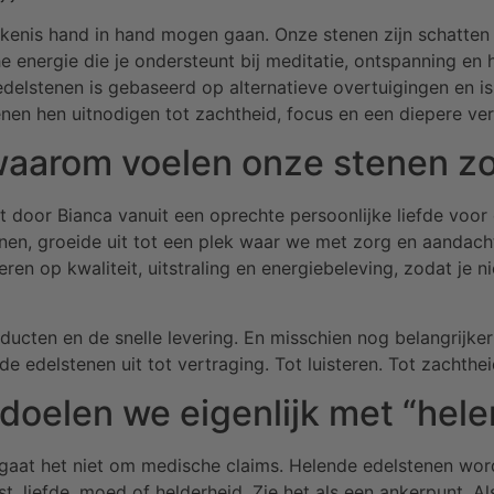
ekenis hand in hand mogen gaan. Onze stenen zijn schatte
e energie die je ondersteunt bij meditatie, ontspanning en 
 edelstenen is gebaseerd op alternatieve overtuigingen en i
en hen uitnodigen tot zachtheid, focus en een diepere ver
waarom voelen onze stenen zo
 door Bianca vanuit een oprechte persoonlijke liefde voor
tenen, groeide uit tot een plek waar we met zorg en aandac
ren op kwaliteit, uitstraling en energiebeleving, zodat je ni
ucten en de snelle levering. En misschien nog belangrijker
de edelstenen uit tot vertraging. Tot luisteren. Tot zachthei
doelen we eigenlijk met “hel
 gaat het niet om medische claims. Helende edelstenen wo
t, liefde, moed of helderheid. Zie het als een ankerpunt. Als 