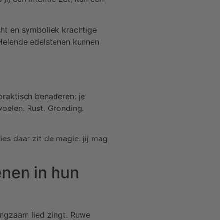
cht en symboliek krachtige
. Helende edelstenen kunnen
 praktisch benaderen: je
voelen. Rust. Gronding.
ies daar zit de magie: jij mag
enen in hun
langzaam lied zingt. Ruwe