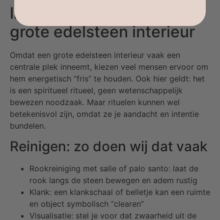
liefdevol ritueel voor je
grote edelsteen interieur
Omdat een grote edelsteen interieur vaak een
centrale plek inneemt, kiezen veel mensen ervoor om
hem energetisch “fris” te houden. Ook hier geldt: het
is een spiritueel ritueel, geen wetenschappelijk
bewezen noodzaak. Maar rituelen kunnen wel
betekenisvol zijn, omdat ze je aandacht en intentie
bundelen.
Reinigen: zo doen wij dat vaak
Rookreiniging met salie of palo santo: laat de
rook langs de steen bewegen en adem rustig
Klank: een klankschaal of belletje kan een ruimte
en object symbolisch “clearen”
Visualisatie: stel je voor dat zwaarheid uit de