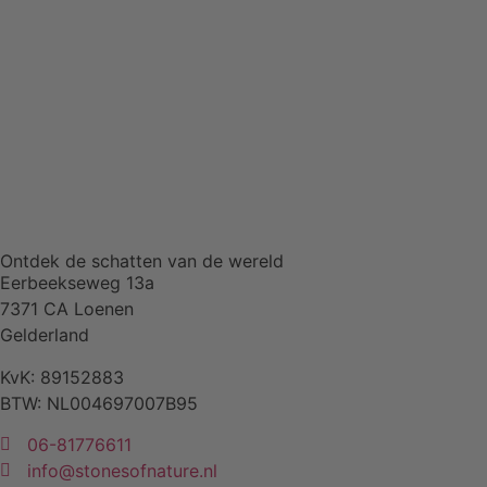
Ontdek de schatten van de wereld
Eerbeekseweg 13a
7371 CA Loenen
Gelderland
KvK: 89152883
BTW: NL004697007B95
06-81776611
info@stonesofnature.nl