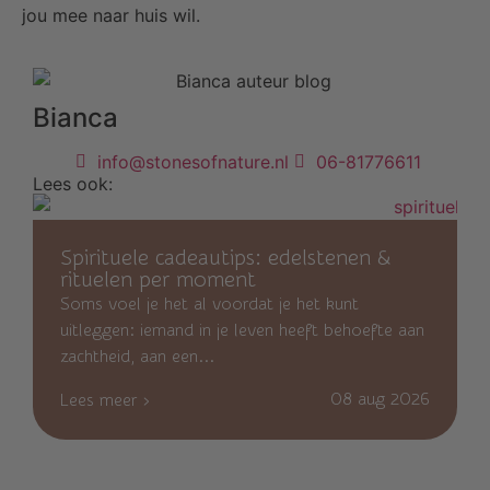
jou mee naar huis wil.
Bianca
info@stonesofnature.nl
06-81776611
Lees ook:
Spirituele cadeautips: edelstenen &
rituelen per moment
Soms voel je het al voordat je het kunt
uitleggen: iemand in je leven heeft behoefte aan
zachtheid, aan een...
08 aug 2026
Lees meer ›