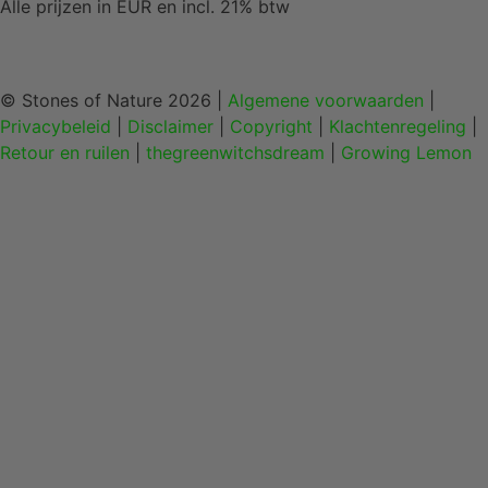
Alle prijzen in EUR en incl. 21% btw
© Stones of Nature 2026 |
Algemene voorwaarden
|
Privacybeleid
|
Disclaimer
|
Copyright
|
Klachtenregeling
|
Retour en ruilen
|
thegreenwitchsdream
|
Growing Lemon
Home
Edelstenen en mineralen
Sieraden
Figuren
Interieur
Health en gifts