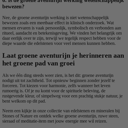
6. Is de groene aventurijn werking wetenschappelijk
bewezen?
Nee, de groene aventurijn werking is niet wetenschappelijk
bewezen zoals een meetbaar effect in klinisch onderzoek. Wat
mensen ervaren is vaak persoonlijk, symbolisch en verbonden aan
ritueel, aandacht en betekenisgeving. We vinden het belangrijk om
daar eerlijk over te zijn, terwijl we tegelijk respect hebben voor de
diepe waarde die edelstenen voor veel mensen kunnen hebben.
Laat groene aventurijn je herinneren aan
het groene pad van groei
Als we één ding steeds weer zien, is het dit: groene aventurijn
nodigt uit tot zachtheid. Tot opnieuw beginnen zonder jezelf te
forceren. Tot kiezen voor harmonie, zelfs wanneer het leven
rumoerig is. Of je nu komt voor de spirituele beleving, de
rustgevende kleur, of simpelweg voor een prachtig stukje natuur, je
bent welkom op dit pad.
Neem een kijkje in onze collectie van edelstenen en mineralen bij
Stones of Nature en ontdek welke groene aventurijn, ruwe steen,
sieraad of meditatie-item met jouw energie mee wil reizen.