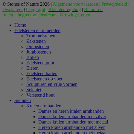
© Stones of Nature 2026 |
Algemene voorwaarden
|
Privacybeleid
|
Disclaimer
|
Copyright
|
Klachtenregeling
|
Retour en
ruilen
|
thegreenwitchsdream
|
Growing Lemon
Home
Edelstenen en mineralen
Trommelstenen
Zakstenen
Duimstenen
Jumbostenen
Bollen
Edelsteen punt
Eieren
Edelsteen harten
Edelstenen op voet
Sculpturen en vrije vormen
Seleniet
Versteend hout
Sieraden
Kralen armbanden
Dames en heren kralen armbanden
Dames kralen armbanden met zilver
Dames kralen armbanden met metaal
Heren kralen armbanden met zilver
Heren kralen armbanden met metaal