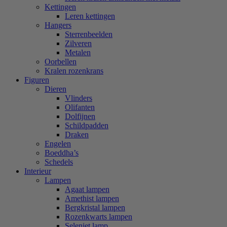
Kettingen
Leren kettingen
Hangers
Sterrenbeelden
Zilveren
Metalen
Oorbellen
Kralen rozenkrans
Figuren
Dieren
Vlinders
Olifanten
Dolfijnen
Schildpadden
Draken
Engelen
Boeddha’s
Schedels
Interieur
Lampen
Agaat lampen
Amethist lampen
Bergkristal lampen
Rozenkwarts lampen
Seleniet lamp