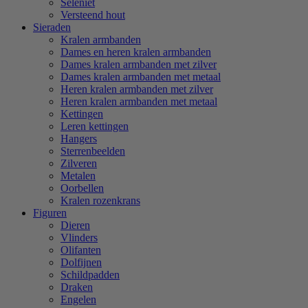
Seleniet
Versteend hout
Sieraden
Kralen armbanden
Dames en heren kralen armbanden
Dames kralen armbanden met zilver
Dames kralen armbanden met metaal
Heren kralen armbanden met zilver
Heren kralen armbanden met metaal
Kettingen
Leren kettingen
Hangers
Sterrenbeelden
Zilveren
Metalen
Oorbellen
Kralen rozenkrans
Figuren
Dieren
Vlinders
Olifanten
Dolfijnen
Schildpadden
Draken
Engelen