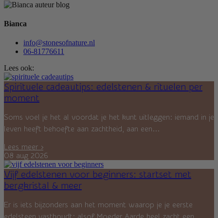
Bianca
info@stonesofnature.nl
06-81776611
Lees ook:
Spirituele cadeautips: edelstenen & rituelen per
moment
Soms voel je het al voordat je het kunt uitleggen: iemand in je
leven heeft behoefte aan zachtheid, aan een...
Lees meer ›
08 aug 2026
Vijf edelstenen voor beginners: startset met
bergkristal & meer
Er is iets bijzonders aan het moment waarop je je eerste
edelsteen vasthoudt: alsof Moeder Aarde heel zacht een