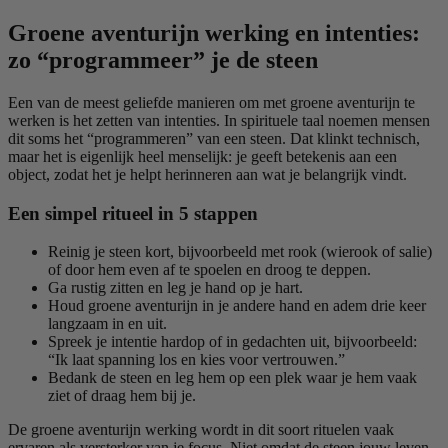
Groene aventurijn werking en intenties:
zo “programmeer” je de steen
Een van de meest geliefde manieren om met groene aventurijn te
werken is het zetten van intenties. In spirituele taal noemen mensen
dit soms het “programmeren” van een steen. Dat klinkt technisch,
maar het is eigenlijk heel menselijk: je geeft betekenis aan een
object, zodat het je helpt herinneren aan wat je belangrijk vindt.
Een simpel ritueel in 5 stappen
Reinig je steen kort, bijvoorbeeld met rook (wierook of salie)
of door hem even af te spoelen en droog te deppen.
Ga rustig zitten en leg je hand op je hart.
Houd groene aventurijn in je andere hand en adem drie keer
langzaam in en uit.
Spreek je intentie hardop of in gedachten uit, bijvoorbeeld:
“Ik laat spanning los en kies voor vertrouwen.”
Bedank de steen en leg hem op een plek waar je hem vaak
ziet of draag hem bij je.
De groene aventurijn werking wordt in dit soort rituelen vaak
ervaren als versterker van je focus. Niet omdat de steen jouw leven