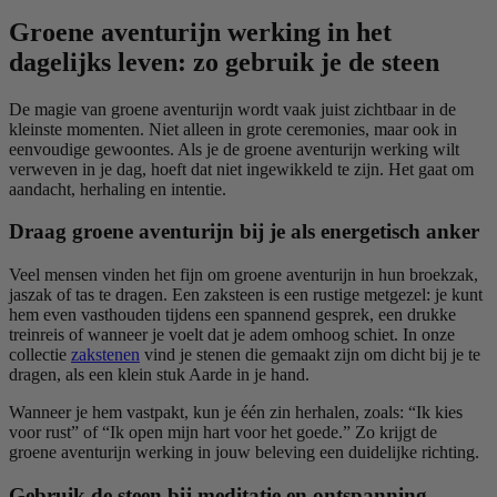
Groene aventurijn werking in het
dagelijks leven: zo gebruik je de steen
De magie van groene aventurijn wordt vaak juist zichtbaar in de
kleinste momenten. Niet alleen in grote ceremonies, maar ook in
eenvoudige gewoontes. Als je de groene aventurijn werking wilt
verweven in je dag, hoeft dat niet ingewikkeld te zijn. Het gaat om
aandacht, herhaling en intentie.
Draag groene aventurijn bij je als energetisch anker
Veel mensen vinden het fijn om groene aventurijn in hun broekzak,
jaszak of tas te dragen. Een zaksteen is een rustige metgezel: je kunt
hem even vasthouden tijdens een spannend gesprek, een drukke
treinreis of wanneer je voelt dat je adem omhoog schiet. In onze
collectie
zakstenen
vind je stenen die gemaakt zijn om dicht bij je te
dragen, als een klein stuk Aarde in je hand.
Wanneer je hem vastpakt, kun je één zin herhalen, zoals: “Ik kies
voor rust” of “Ik open mijn hart voor het goede.” Zo krijgt de
groene aventurijn werking in jouw beleving een duidelijke richting.
Gebruik de steen bij meditatie en ontspanning