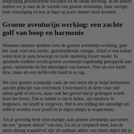
zorgvuldig geselecteerde kwaliteit en de snelle levering. In dit artikel
nemen we je mee in de wereld van groene aventurijn, haar energie,
haar verzorging en hoe je haar op jouw manier kunt inzetten.
Groene aventurijn werking: een zachte
golf van hoop en harmonie
Wanneer mensen spreken over de groene aventurijn werking, gaat
het vaak over een zachte, geruststellende energie. Alsof er een kalme
wind door je aura beweegt en oude spanning losser maakt. In
spirituele tradities wordt groene aventurijn regelmatig gekoppeld aan
groei, optimisme en het uitnodigen van kansen. Niet als een harde
duw, maar als een liefdevolle hand in je rug.
We zien groene aventurijn vaak als een steen die je helpt herinneren
aan het principe van overvloed. Overvloed is in deze visie niet
alleen geld of succes, maar ook het gevoel dat je gedragen wordt
door het leven. Dat er ruimte is om te helen, om opnieuw te
beginnen, om jezelf te vergeven. Het is een trilling die uitnodigt om
mild te worden voor jezelf en je eigen tempo te respecteren.
Als je gevoelig bent voor energie, kan groene aventurijn aanvoelen
als een “groene deken” van rust. En als je sceptisch bent, kan de
steen alsnog waardevol zijn als tastbaar anker: een mooi object dat je