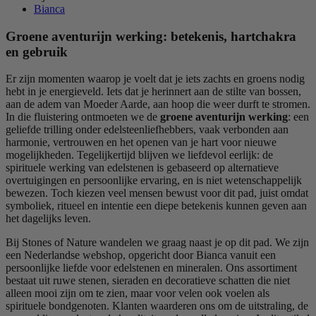
Bianca
Groene aventurijn werking: betekenis, hartchakra
en gebruik
Er zijn momenten waarop je voelt dat je iets zachts en groens nodig
hebt in je energieveld. Iets dat je herinnert aan de stilte van bossen,
aan de adem van Moeder Aarde, aan hoop die weer durft te stromen.
In die fluistering ontmoeten we de
groene aventurijn werking
: een
geliefde trilling onder edelsteenliefhebbers, vaak verbonden aan
harmonie, vertrouwen en het openen van je hart voor nieuwe
mogelijkheden. Tegelijkertijd blijven we liefdevol eerlijk: de
spirituele werking van edelstenen is gebaseerd op alternatieve
overtuigingen en persoonlijke ervaring, en is niet wetenschappelijk
bewezen. Toch kiezen veel mensen bewust voor dit pad, juist omdat
symboliek, ritueel en intentie een diepe betekenis kunnen geven aan
het dagelijks leven.
Bij Stones of Nature wandelen we graag naast je op dit pad. We zijn
een Nederlandse webshop, opgericht door Bianca vanuit een
persoonlijke liefde voor edelstenen en mineralen. Ons assortiment
bestaat uit ruwe stenen, sieraden en decoratieve schatten die niet
alleen mooi zijn om te zien, maar voor velen ook voelen als
spirituele bondgenoten. Klanten waarderen ons om de uitstraling, de