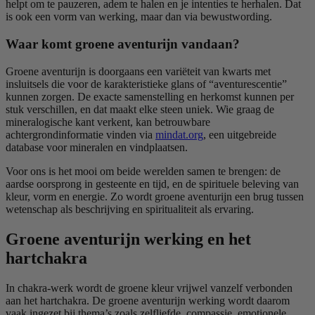
helpt om te pauzeren, adem te halen en je intenties te herhalen. Dat
is ook een vorm van werking, maar dan via bewustwording.
Waar komt groene aventurijn vandaan?
Groene aventurijn is doorgaans een variëteit van kwarts met
insluitsels die voor de karakteristieke glans of “aventurescentie”
kunnen zorgen. De exacte samenstelling en herkomst kunnen per
stuk verschillen, en dat maakt elke steen uniek. Wie graag de
mineralogische kant verkent, kan betrouwbare
achtergrondinformatie vinden via
mindat.org
, een uitgebreide
database voor mineralen en vindplaatsen.
Voor ons is het mooi om beide werelden samen te brengen: de
aardse oorsprong in gesteente en tijd, en de spirituele beleving van
kleur, vorm en energie. Zo wordt groene aventurijn een brug tussen
wetenschap als beschrijving en spiritualiteit als ervaring.
Groene aventurijn werking en het
hartchakra
In chakra-werk wordt de groene kleur vrijwel vanzelf verbonden
aan het hartchakra. De groene aventurijn werking wordt daarom
vaak ingezet bij thema’s zoals zelfliefde, compassie, emotionele