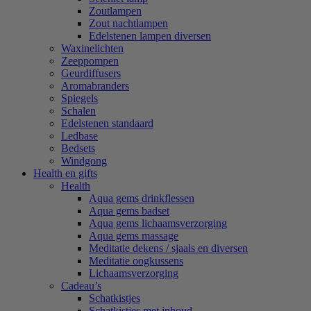
Zoutlampen
Zout nachtlampen
Edelstenen lampen diversen
Waxinelichten
Zeeppompen
Geurdiffusers
Aromabranders
Spiegels
Schalen
Edelstenen standaard
Ledbase
Bedsets
Windgong
Health en gifts
Health
Aqua gems drinkflessen
Aqua gems badset
Aqua gems lichaamsverzorging
Aqua gems massage
Meditatie dekens / sjaals en diversen
Meditatie oogkussens
Lichaamsverzorging
Cadeau’s
Schatkistjes
Schatkistjes met inhoud