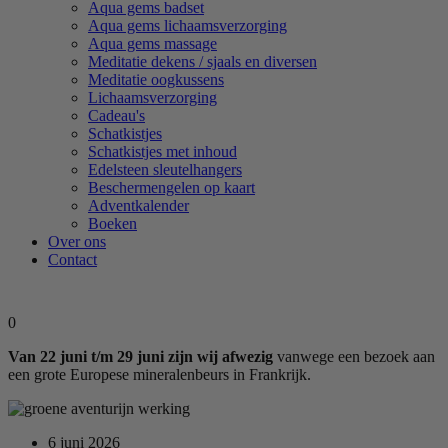
Aqua gems badset
Aqua gems lichaamsverzorging
Aqua gems massage
Meditatie dekens / sjaals en diversen
Meditatie oogkussens
Lichaamsverzorging
Cadeau's
Schatkistjes
Schatkistjes met inhoud
Edelsteen sleutelhangers
Beschermengelen op kaart
Adventkalender
Boeken
Over ons
Contact
0
Van 22 juni t/m 29 juni zijn wij afwezig
vanwege een bezoek aan
een grote Europese mineralenbeurs in Frankrijk.
6 juni 2026