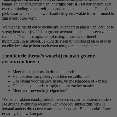
balans en het verzachten van innerlijke onrust. Het hartchakra gaat
over verbinding, met jezelf, met anderen, met het leven. Het is de
plek waar we leren dat kwetsbaarheid geen zwakte is, maar moed in
zijn meest pure vorm.
Wanneer je merkt dat je dichtklapt, overleeft in plaats van leeft, of te
streng bent voor jezelf, kan groene aventurijn dienen als een zachte
reminder. Niet als magische oplossing, maar als spiritueel
hulpmiddel in je ritueel. Je kunt de steen bijvoorbeeld bij je dragen
en elke keer dat je hem voelt even terugkeren naar je adem.
Emotionele thema’s waarbij mensen groene
aventurijn kiezen
Meer innerlijke rust in drukke periodes
Het loslaten van piekergedachten en zelfkritiek
Openstaan voor nieuwe liefde, vriendschappen of kansen
Het helen van oude hartpijn op een zachte manier
Meer vertrouwen in je eigen intuïtie
We benadrukken daarbij steeds: iedereen ervaart edelstenen anders.
De groene aventurijn werking kan voor jou subtiel zijn, terwijl
iemand anders direct een warm gevoel ervaart. Beide is oké. Jouw
ervaring is jouw kompas.