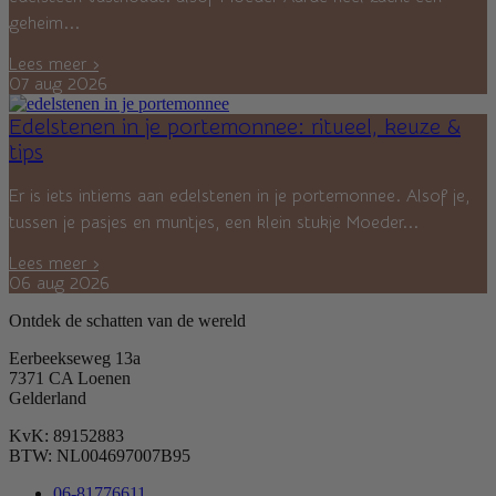
geheim...
Lees meer ›
07 aug 2026
Edelstenen in je portemonnee: ritueel, keuze &
tips
Er is iets intiems aan edelstenen in je portemonnee. Alsof je,
tussen je pasjes en muntjes, een klein stukje Moeder...
Lees meer ›
06 aug 2026
Ontdek de schatten van de wereld
Eerbeekseweg 13a
7371 CA Loenen
Gelderland
KvK: 89152883
BTW: NL004697007B95
06-81776611