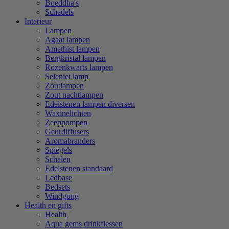
Boeddha's
Schedels
Interieur
Lampen
Agaat lampen
Amethist lampen
Bergkristal lampen
Rozenkwarts lampen
Seleniet lamp
Zoutlampen
Zout nachtlampen
Edelstenen lampen diversen
Waxinelichten
Zeeppompen
Geurdiffusers
Aromabranders
Spiegels
Schalen
Edelstenen standaard
Ledbase
Bedsets
Windgong
Health en gifts
Health
Aqua gems drinkflessen