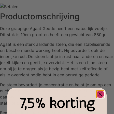
Productomschrijving
Deze grappige Agaat Geode heeft een natuurlijk voetje.
Dit stuk is 10cm groot en heeft een gewicht van 880gr.
Agaat is een sterk aardende steen, die een stabiliserende
en beschermende werking heeft. Hij bevordert ook de
innerlijke rust. De steen laat je in rust naar anderen en naar
jezelf kijken en geeft je overzicht. Het is een fijne steen
om bij je te dragen als je bezig bent met zelfreflectie of
als je overzicht nodig hebt in een onrustige periode.
De steen bevordert je concentratie en helpt je om op een
nuchtere manier naar situaties te kijken, maar zorgt
daarnaast ook voor een kalmerende werking. Geeft
7,5% korting
stabiliteit, zelfbeheersing en geborgenheid.
Een Agaat kan daarnaast je een veilig gevoel geven,