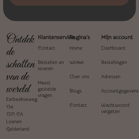
Ontdek
Klantenservice
Pagina's
Mijn account
de
Contact
Home
Dashboard
schatten
Bestellen en
Winkel
Bestellingen
leveren
van de
Over ons
Adressen
Meest
wereld
gestelde
Blogs
Accountgegevens
vragen
Eerbeekseweg
Contact
Wachtwoord
13a
vergeten
7371 CA
Loenen
Gelderland