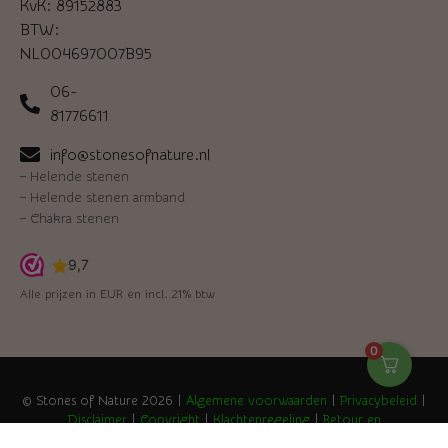
KvK: 89152883
BTW:
NL004697007B95
06-
81776611
info@stonesofnature.nl
–
Helende stenen
–
Helende stenen armband
–
Chakra stenen
Alle prijzen in EUR en incl. 21% btw
0
© Stones of Nature 2026 |
Algemene voorwaarden
|
Privacybeleid
|
Disclaimer
|
Copyright
|
Klachtenregeling
|
Retour en
ruilen
|
thegreenwitchsdream
|
Growing Lemon