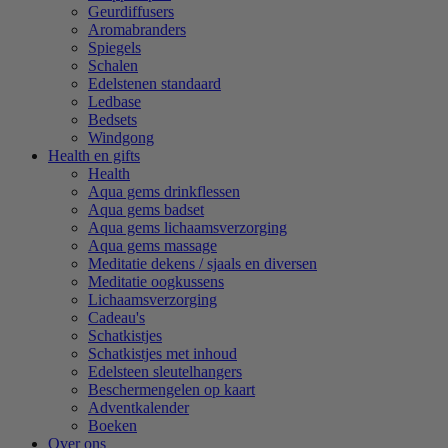
Geurdiffusers
Aromabranders
Spiegels
Schalen
Edelstenen standaard
Ledbase
Bedsets
Windgong
Health en gifts
Health
Aqua gems drinkflessen
Aqua gems badset
Aqua gems lichaamsverzorging
Aqua gems massage
Meditatie dekens / sjaals en diversen
Meditatie oogkussens
Lichaamsverzorging
Cadeau's
Schatkistjes
Schatkistjes met inhoud
Edelsteen sleutelhangers
Beschermengelen op kaart
Adventkalender
Boeken
Over ons