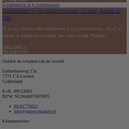
Edelstenen in je portemonnee: ritueel, keuze &
tips
Er is iets intiems aan edelstenen in je portemonnee. Alsof je,
tussen je pasjes en muntjes, een klein stukje Moeder...
Lees meer ›
06 aug 2026
Ontdek de schatten van de wereld
Eerbeekseweg 13a
7371 CA Loenen
Gelderland
KvK: 89152883
BTW: NL004697007B95
06-81776611
info@stonesofnature.nl
Klantenservice