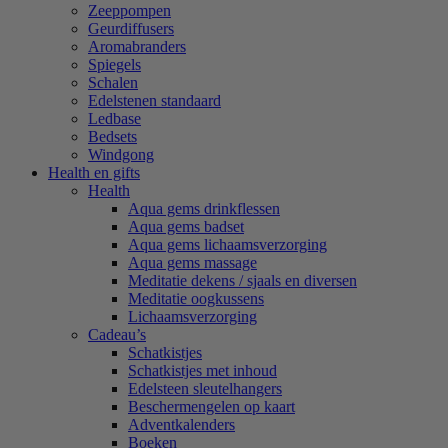
Zeeppompen
Geurdiffusers
Aromabranders
Spiegels
Schalen
Edelstenen standaard
Ledbase
Bedsets
Windgong
Health en gifts
Health
Aqua gems drinkflessen
Aqua gems badset
Aqua gems lichaamsverzorging
Aqua gems massage
Meditatie dekens / sjaals en diversen
Meditatie oogkussens
Lichaamsverzorging
Cadeau’s
Schatkistjes
Schatkistjes met inhoud
Edelsteen sleutelhangers
Beschermengelen op kaart
Adventkalenders
Boeken