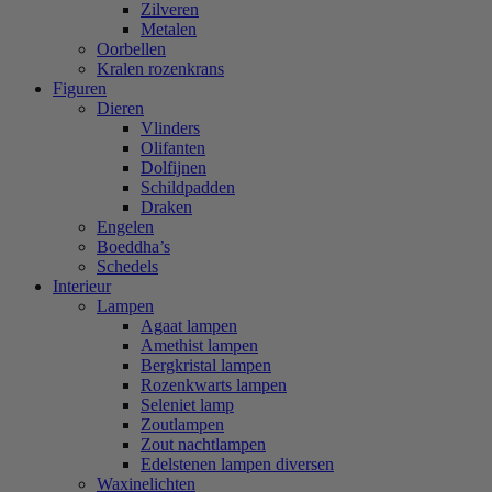
Zilveren
Metalen
Oorbellen
Kralen rozenkrans
Figuren
Dieren
Vlinders
Olifanten
Dolfijnen
Schildpadden
Draken
Engelen
Boeddha’s
Schedels
Interieur
Lampen
Agaat lampen
Amethist lampen
Bergkristal lampen
Rozenkwarts lampen
Seleniet lamp
Zoutlampen
Zout nachtlampen
Edelstenen lampen diversen
Waxinelichten