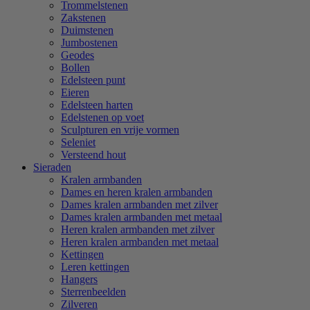
Trommelstenen
Zakstenen
Duimstenen
Jumbostenen
Geodes
Bollen
Edelsteen punt
Eieren
Edelsteen harten
Edelstenen op voet
Sculpturen en vrije vormen
Seleniet
Versteend hout
Sieraden
Kralen armbanden
Dames en heren kralen armbanden
Dames kralen armbanden met zilver
Dames kralen armbanden met metaal
Heren kralen armbanden met zilver
Heren kralen armbanden met metaal
Kettingen
Leren kettingen
Hangers
Sterrenbeelden
Zilveren