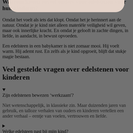
Waarom kiezen zoveel ouders voor edelstenen voor
hun kinderen?
Omdat het voelt als iets dat klopt. Omdat het je herinnert aan de
natuur. Omdat je je kind niet alleen materiële veiligheid wil geven,
maar ook innerlijke kracht. En omdat je gelooft in zachte dingen, in
liefde, in aandacht, in bewust opvoeden.
Een edelsteen in een babykamer is niet zomaar mooi. Hij voelt
warm. Hij ademt rust. En zelfs als je kind opgroeit, blijft dat stukje
magie bestaan.
Veel gestelde vragen over edelstenen voor
kinderen
Zijn edelstenen bewezen ‘werkzaam'?
Niet wetenschappelijk, in klassieke zin. Maar duizenden jaren van
gebruik, en talloze verhalen van ouders en kinderen vertellen een
ander verhaal – eentje van voelen, vertrouwen en liefde.
Welke edelsteen past bij mijn kind?