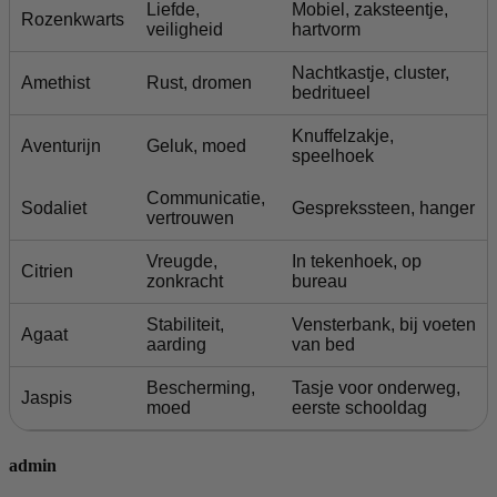
Liefde,
Mobiel, zaksteentje,
Rozenkwarts
veiligheid
hartvorm
Nachtkastje, cluster,
Amethist
Rust, dromen
bedritueel
Knuffelzakje,
Aventurijn
G
eluk, moed
speelhoek
Communicatie,
Sodaliet
Gesprekssteen, hanger
vertrouwen
Vreugde,
In tekenhoek, op
Citrien
zonkracht
bureau
Stabiliteit,
Vensterbank, bij voeten
Agaat
aarding
van bed
Bescherming,
Tasje voor onderweg,
Jaspis
moed
eerste schooldag
admin