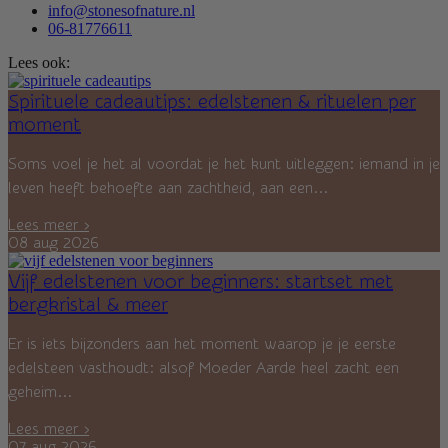
info@stonesofnature.nl
06-81776611
Lees ook:
Spirituele cadeautips: edelstenen & rituelen per
moment
Soms voel je het al voordat je het kunt uitleggen: iemand in je
leven heeft behoefte aan zachtheid, aan een...
Lees meer ›
08 aug 2026
Vijf edelstenen voor beginners: startset met
bergkristal & meer
Er is iets bijzonders aan het moment waarop je je eerste
edelsteen vasthoudt: alsof Moeder Aarde heel zacht een
geheim...
Lees meer ›
07 aug 2026