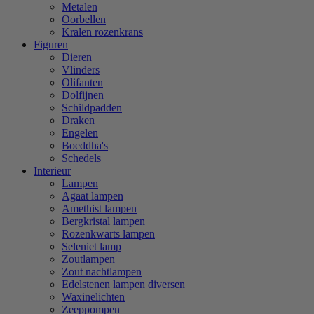
Metalen
Oorbellen
Kralen rozenkrans
Figuren
Dieren
Vlinders
Olifanten
Dolfijnen
Schildpadden
Draken
Engelen
Boeddha's
Schedels
Interieur
Lampen
Agaat lampen
Amethist lampen
Bergkristal lampen
Rozenkwarts lampen
Seleniet lamp
Zoutlampen
Zout nachtlampen
Edelstenen lampen diversen
Waxinelichten
Zeeppompen