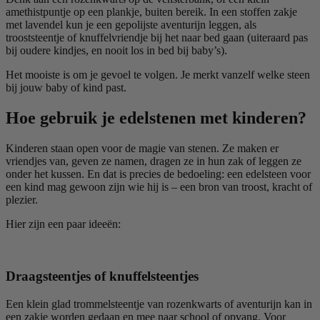
amethistpuntje op een plankje, buiten bereik. In een stoffen zakje
met lavendel kun je een gepolijste aventurijn leggen, als
trooststeentje of knuffelvriendje bij het naar bed gaan (uiteraard pas
bij oudere kindjes, en nooit los in bed bij baby’s).
Het mooiste is om je gevoel te volgen. Je merkt vanzelf welke steen
bij jouw baby of kind past.
Hoe gebruik je edelstenen met kinderen?
Kinderen staan open voor de magie van stenen. Ze maken er
vriendjes van, geven ze namen, dragen ze in hun zak of leggen ze
onder het kussen. En dat is precies de bedoeling: een edelsteen voor
een kind mag gewoon zijn wie hij is – een bron van troost, kracht of
plezier.
Hier zijn een paar ideeën:
Draagsteentjes of knuffelsteentjes
Een klein glad trommelsteentje van rozenkwarts of aventurijn kan in
een zakje worden gedaan en mee naar school of opvang. Voor