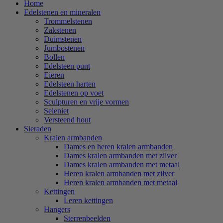
Home
Edelstenen en mineralen
Trommelstenen
Zakstenen
Duimstenen
Jumbostenen
Bollen
Edelsteen punt
Eieren
Edelsteen harten
Edelstenen op voet
Sculpturen en vrije vormen
Seleniet
Versteend hout
Sieraden
Kralen armbanden
Dames en heren kralen armbanden
Dames kralen armbanden met zilver
Dames kralen armbanden met metaal
Heren kralen armbanden met zilver
Heren kralen armbanden met metaal
Kettingen
Leren kettingen
Hangers
Sterrenbeelden