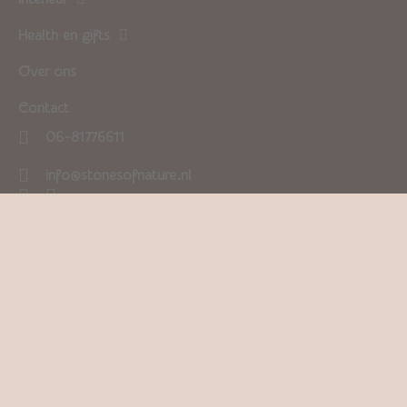
Health en gifts
Over ons
Contact
06-81776611
info@stonesofnature.nl
0