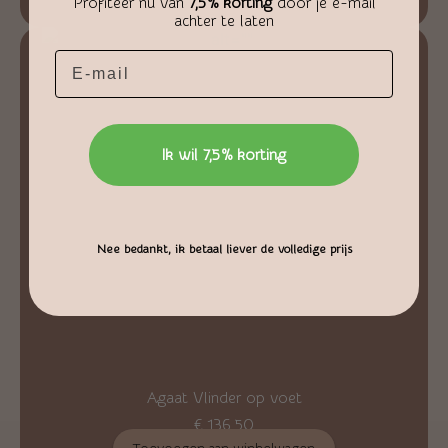
Profiteer nu van
7,5% korting
door je e-mail
achter te laten
Email
Ik wil 7,5% korting
Nee bedankt, ik betaal liever de volledige prijs
Agaat Vlinder op voet
€
136,50