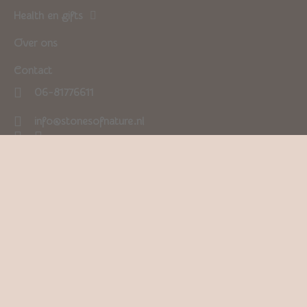
Health en gifts
Over ons
Contact
06-81776611
info@stonesofnature.nl
0