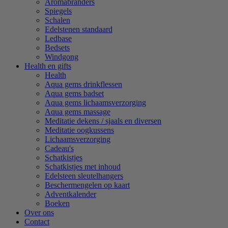
Aromabranders
Spiegels
Schalen
Edelstenen standaard
Ledbase
Bedsets
Windgong
Health en gifts
Health
Aqua gems drinkflessen
Aqua gems badset
Aqua gems lichaamsverzorging
Aqua gems massage
Meditatie dekens / sjaals en diversen
Meditatie oogkussens
Lichaamsverzorging
Cadeau's
Schatkistjes
Schatkistjes met inhoud
Edelsteen sleutelhangers
Beschermengelen op kaart
Adventkalender
Boeken
Over ons
Contact