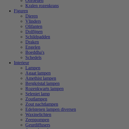
Oorbellen
Kralen rozenkrans
Figuren
Dieren
Vlinders
Olifanten
Dolfijnen
Schildpadden
Draken
Engelen
Boeddha's
Schedels
Interieur
Lampen
Agaat lampen
Amethist lampen
Bergkristal lampen
Rozenkwarts lampen
Seleniet lamp
Zoutlampen
Zout nachtlampen
Edelstenen lampen diversen
Waxinelichten
Zeeppompen
Geurdiffusers