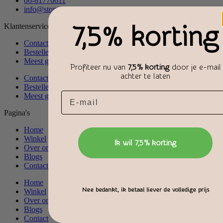
06-81776611
info@stonesofnature.nl
7,5% korting
Klantenservice
Contact
Bestellen en leveren
Meest gestelde vragen
Profiteer nu van
7,5% korting
door je e-mail
achter te laten
Contact
Bestellen en leveren
Email
Meest gestelde vragen
Pagina's
Home
Winkel
Ik wil 7,5% korting
Over ons
Blogs
Contact
Home
Nee bedankt, ik betaal liever de volledige prijs
Winkel
Over ons
Blogs
Contact