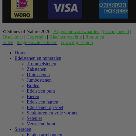
© Stones of Nature 2026 |
Algemene voorwaarden
|
Privacybeleid
|
Disclaimer
|
Copyright
|
Klachtenregeling
|
Retour en
ruilen
|
thegreenwitchsdream
|
Growing Lemon
Home
Edelstenen en mineralen
Trommelstenen
Zakstenen
Duimstenen
Jumbostenen
Bollen
Edelsteen punt
Eieren
Edelsteen harten
Edelstenen op voet
Sculpturen en vrije vormen
Seleniet
Versteend hout
Sieraden
Kralen armbanden