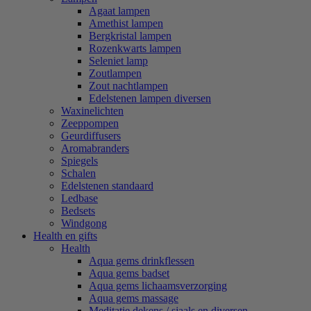
Agaat lampen
Amethist lampen
Bergkristal lampen
Rozenkwarts lampen
Seleniet lamp
Zoutlampen
Zout nachtlampen
Edelstenen lampen diversen
Waxinelichten
Zeeppompen
Geurdiffusers
Aromabranders
Spiegels
Schalen
Edelstenen standaard
Ledbase
Bedsets
Windgong
Health en gifts
Health
Aqua gems drinkflessen
Aqua gems badset
Aqua gems lichaamsverzorging
Aqua gems massage
Meditatie dekens / sjaals en diversen