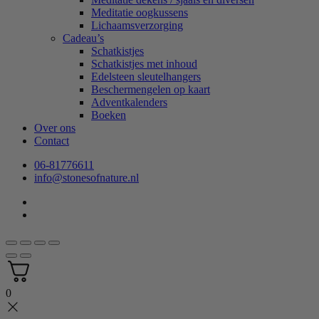
Meditatie oogkussens
Lichaamsverzorging
Cadeau’s
Schatkistjes
Schatkistjes met inhoud
Edelsteen sleutelhangers
Beschermengelen op kaart
Adventkalenders
Boeken
Over ons
Contact
06-81776611
info@stonesofnature.nl
0