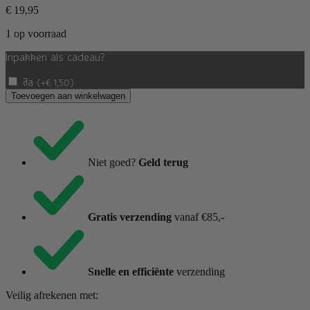
€
19,95
1 op voorraad
Inpakken als cadeau?
Ja
(
+
€
1,50
)
Bergkristal
Toevoegen aan winkelwagen
punt
op
voet
aantal
Niet goed?
Geld terug
Gratis verzending
vanaf €85,-
Snelle en efficiënte
verzending
Veilig afrekenen met: