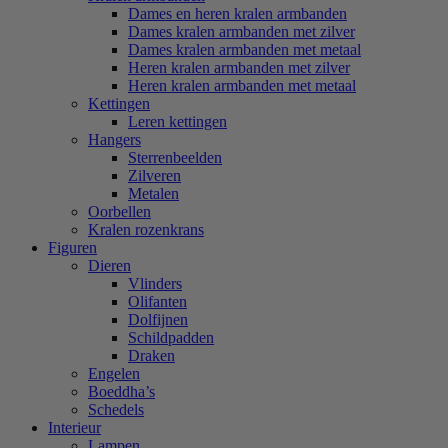
Dames en heren kralen armbanden
Dames kralen armbanden met zilver
Dames kralen armbanden met metaal
Heren kralen armbanden met zilver
Heren kralen armbanden met metaal
Kettingen
Leren kettingen
Hangers
Sterrenbeelden
Zilveren
Metalen
Oorbellen
Kralen rozenkrans
Figuren
Dieren
Vlinders
Olifanten
Dolfijnen
Schildpadden
Draken
Engelen
Boeddha’s
Schedels
Interieur
Lampen