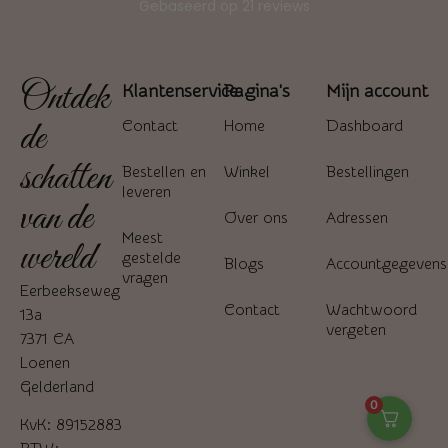
Ontdek
Klantenservice
Pagina's
Mijn account
de
Contact
Home
Dashboard
schatten
Bestellen en
Winkel
Bestellingen
leveren
van de
Over ons
Adressen
Meest
wereld
gestelde
Blogs
Accountgegevens
vragen
Eerbeekseweg
Contact
Wachtwoord
13a
vergeten
7371 CA
Loenen
Gelderland
0
KvK: 89152883