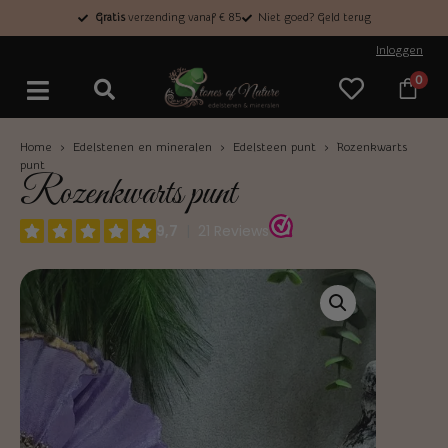
Gratis
verzending vanaf € 85
Niet goed? Geld terug
Inloggen
0
Home
›
Edelstenen en mineralen
›
Edelsteen punt
› Rozenkwarts
punt
Rozenkwarts punt