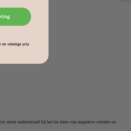
orting
 de volledige prijs
ze steen ondersteund bij het los laten van negatieve emoties en