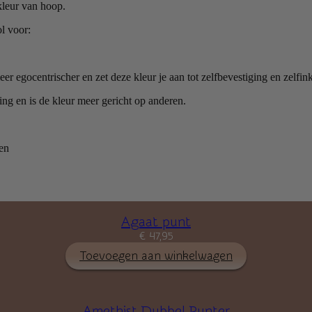
kleur van hoop.
l voor:
 egocentrischer en zet deze kleur je aan tot zelfbevestiging en zelfink
ng en is de kleur meer gericht op anderen.
en
Agaat punt
€
47,95
Toevoegen aan winkelwagen
Amethist Dubbel Punter