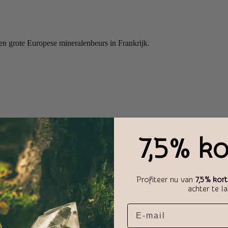
 grote Europese mineralenbeurs in Frankrijk.
7,5% ko
Profiteer nu van
7,5% kort
n ongeveer 396gr. Jadeiet is een reinigende en..
Lees meer
achter te l