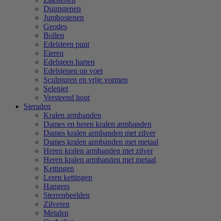
Duimstenen
Jumbostenen
Geodes
Bollen
Edelsteen punt
Eieren
Edelsteen harten
Edelstenen op voet
Sculpturen en vrije vormen
Seleniet
Versteend hout
Sieraden
Kralen armbanden
Dames en heren kralen armbanden
Dames kralen armbanden met zilver
Dames kralen armbanden met metaal
Heren kralen armbanden met zilver
Heren kralen armbanden met metaal
Kettingen
Leren kettingen
Hangers
Sterrenbeelden
Zilveren
Metalen