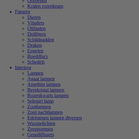
Oorbellen
Kralen rozenkrans
Figuren
Dieren
Vlinders
Olifanten
Dolfijnen
Schildpadden
Draken
Engelen
Boeddha's
Schedels
Interieur
Lampen
Agaat lampen
Amethist lampen
Bergkristal lampen
Rozenkwarts lampen
Seleniet lamp
Zoutlampen
Zout nachtlampen
Edelstenen lampen diversen
Waxinelichten
Zeeppompen
Geurdiffusers