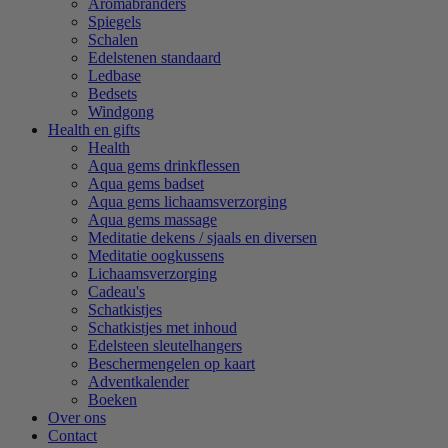
Aromabranders
Spiegels
Schalen
Edelstenen standaard
Ledbase
Bedsets
Windgong
Health en gifts
Health
Aqua gems drinkflessen
Aqua gems badset
Aqua gems lichaamsverzorging
Aqua gems massage
Meditatie dekens / sjaals en diversen
Meditatie oogkussens
Lichaamsverzorging
Cadeau's
Schatkistjes
Schatkistjes met inhoud
Edelsteen sleutelhangers
Beschermengelen op kaart
Adventkalender
Boeken
Over ons
Contact