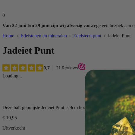
0
Van 22 juni t/m 29 juni zijn wij afwezig
vanwege een bezoek aan een
Home
›
Edelstenen en mineralen
›
Edelsteen punt
› Jadeiet Punt
Jadeiet Punt
Loading...
Deze half gepolijste Jedeiet Punt is 9cm hoog en heeft een gewicht va
€
19,95
Uitverkocht