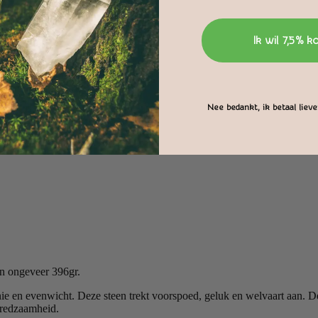
Ik wil 7,5% k
Nee bedankt, ik betaal liever
an ongeveer 396gr.
ie en evenwicht. Deze steen trekt voorspoed, geluk en welvaart aan. De
lfredzaamheid.