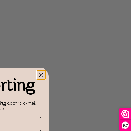
rting
ing
door je e-mail
aten
9,7