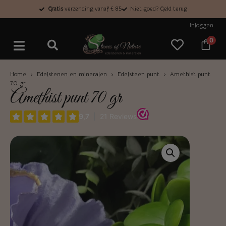
Gratis
verzending vanaf € 85
Niet goed? Geld terug
Inloggen
0
Home
›
Edelstenen en mineralen
›
Edelsteen punt
› Amethist punt
70 gr
Amethist punt 70 gr