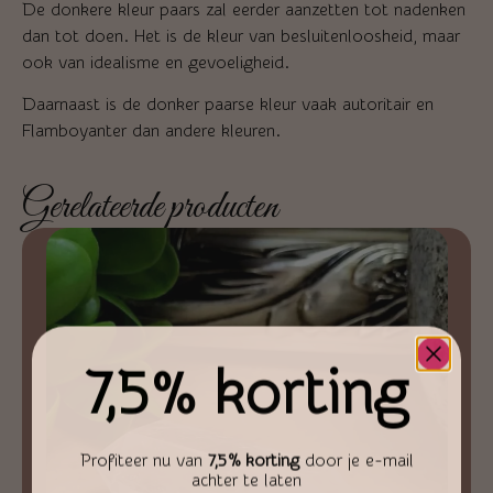
De donkere kleur paars zal eerder aanzetten tot nadenken
dan tot doen. Het is de kleur van besluitenloosheid, maar
ook van idealisme en gevoeligheid.
Daarnaast is de donker paarse kleur vaak autoritair en
Flamboyanter dan andere kleuren.
Gerelateerde producten
7,5% korting
Profiteer nu van
7,5% korting
door je e-mail
achter te laten