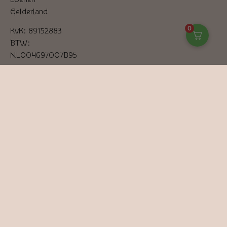
Gelderland
0
KvK: 89152883
BTW:
NL004697007B95
06-
81776611
info@stonesofnature.nl
–
Helende stenen
–
Helende stenen armband
–
Chakra stenen
Alle prijzen in EUR en incl. 21% btw