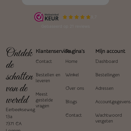
Ontdek
Klantenservice
Pagina's
Mijn account
de
Contact
Home
Dashboard
schatten
Bestellen en
Winkel
Bestellingen
leveren
van de
Over ons
Adressen
Meest
wereld
gestelde
Blogs
Accountgegevens
vragen
Eerbeekseweg
Contact
Wachtwoord
13a
vergeten
7371 CA
Loenen