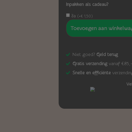
Inpakken als cadeau?
Ja
(
+
€
1,50
)
Toevoegen aan winkelwa
Niet goed?
Geld terug
Gratis verzending
vanaf €85,
Snelle en efficiënte
verzendin
Ve