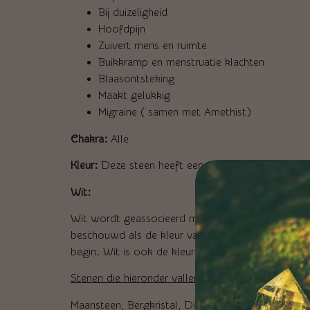
Bij duizeligheid
Hoofdpijn
Zuivert mens en ruimte
Buikkramp en menstruatie klachten
Blaasontsteking
Maakt gelukkig
Migraine ( samen met Amethist)
Chakra:
Alle
Kleur:
Deze steen heeft een witte tot transparante
Wit:
Wit wordt geassocieerd met licht, goedheid, onsc
beschouwd als de kleur van perfectie. In kleurenp
begin. Wit is ook de kleur van kennis, wijsheid en e
Stenen die hieronder vallen zijn o.a. :
Maansteen, Bergkristal, Diamant.