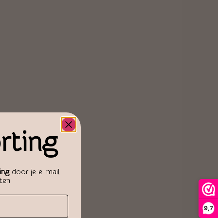
rting
ing
door je e-mail
aten
9,7