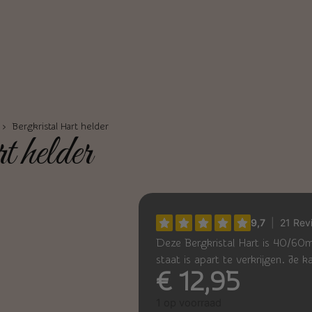
› Bergkristal Hart helder
 helder
Deze Bergkristal Hart is 40/60
staat is apart te verkrijgen. Je 
€
12,95
1 op voorraad