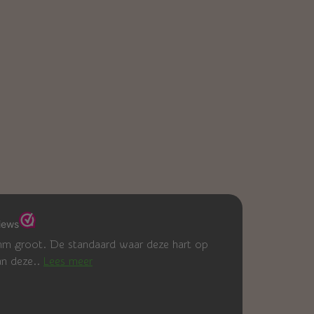
mm groot. De standaard waar deze hart op
kan deze..
Lees meer