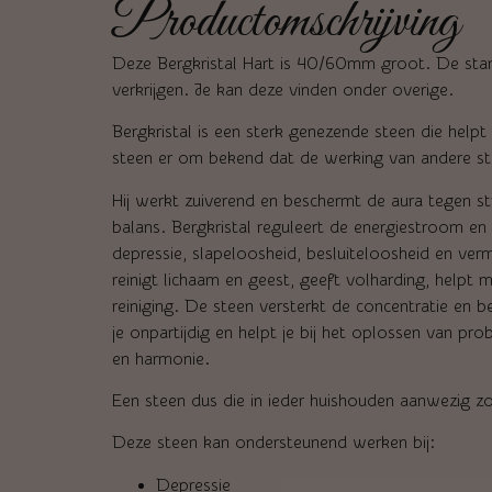
Productomschrijving
Deze Bergkristal Hart is 40/60mm groot. De stan
verkrijgen. Je kan deze vinden onder overige.
Bergkristal is een sterk genezende steen die hel
steen er om bekend dat de werking van andere st
Hij werkt zuiverend en beschermt de aura tegen str
balans. Bergkristal reguleert de energiestroom en g
depressie, slapeloosheid, besluiteloosheid en verm
reinigt lichaam en geest, geeft volharding, helpt 
reiniging. De steen versterkt de concentratie en 
je onpartijdig en helpt je bij het oplossen van pr
en harmonie.
Een steen dus die in ieder huishouden aanwezig z
Deze steen kan ondersteunend werken bij:
Depressie