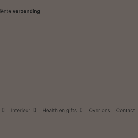
ciënte
verzending
Interieur
Health en gifts
Over ons
Contact