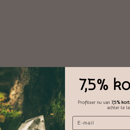
 kleur. Deze kleur staat voor:
7,5% ko
huld, zuiverheid en maagdelijkheid. Het wordt
sychologie is wit de kleur van een nieuw
Profiteer nu van
7,5% kort
en zuivere ziel.
achter te l