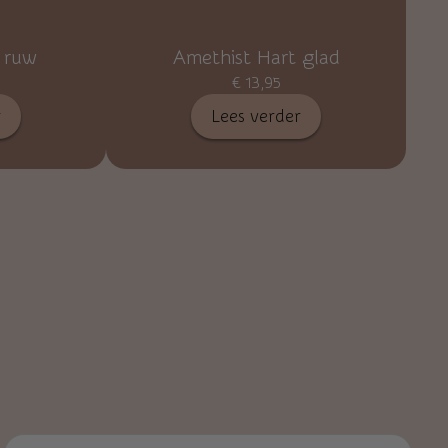
 ruw
Amethist Hart glad
€
13,95
r
Lees verder