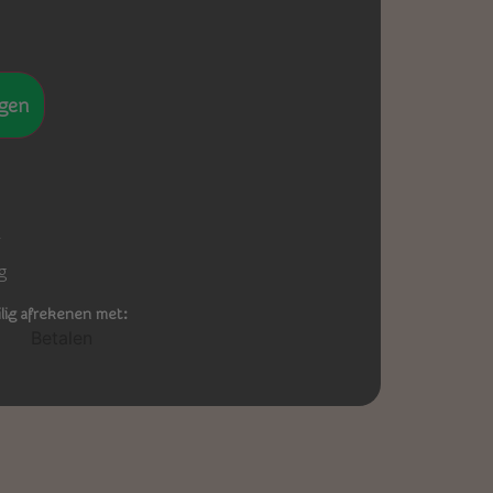
gen
-
g
ilig afrekenen met: