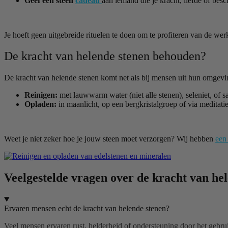
Geef een steen
cadeau
aan iemand die je kracht, liefde of bes
Je hoeft geen uitgebreide rituelen te doen om te profiteren van de we
De kracht van helende stenen behouden?
De kracht van helende stenen komt net als bij mensen uit hun omgeving.
Reinigen:
met lauwwarm water (niet alle stenen), seleniet, of s
Opladen:
in maanlicht, op een bergkristalgroep of via meditatie
Weet je niet zeker hoe je jouw steen moet verzorgen? Wij hebben
een
Veelgestelde vragen over de kracht van he
Ervaren mensen echt de kracht van helende stenen?
Veel mensen ervaren rust, helderheid of ondersteuning door het gebrui