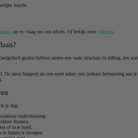
erlijke kracht.
ontact
op en vraag ons om advies. Of bekijk onze
collectie
.
daan?
Energetisch gezien hebben stenen een vaste structuur en trilling, iets wa
e steen fungeert als een soort anker: een tastbare herinnering aan je in
g.
ven
in je dag:
 continue ondersteuning.
heldere dromen.
ra of in je hand.
e in balans te brengen.