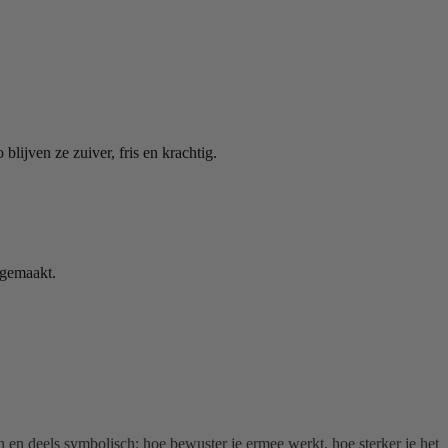
lijven ze zuiver, fris en krachtig.
gemaakt.
h en deels symbolisch: hoe bewuster je ermee werkt, hoe sterker je het