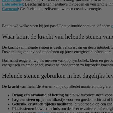
Labradoriet
: Beschermt tegen negatieve invloeden en versterkt je inn
Carneool
: Geeft vitaliteit, zelfvertrouwen en creatieve energie.
Benieuwd welke steen bij jou past? Laat je intuïtie spreken, of neem
c
Waar komt de kracht van helende stenen van
De kracht van helende stenen is deels verklaarbaar en deels intuïtief. 
Deze trilling kan invloed uitoefenen op jouw energieveld, ofwel aura.
Daarnaast reageren wij als mensen vaak op symboliek, kleur en gevoel. D
energetisch en emotioneel, maakt helende stenen zo bijzonder krachti
Helende stenen gebruiken in het dagelijks le
De kracht van helende stenen
kun je op allerlei manieren integreren 
Draag een armband of ketting
met jouw favoriete steen voor
Leg een steen op je nachtkastje
voor een goede nachtrust of 
Gebruik kristallen tijdens meditatie
, bijvoorbeeld op een chak
Plaats stenen bewust in huis
om de sfeer te zuiveren of energi