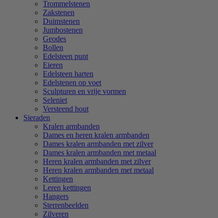
Trommelstenen
Zakstenen
Duimstenen
Jumbostenen
Geodes
Bollen
Edelsteen punt
Eieren
Edelsteen harten
Edelstenen op voet
Sculpturen en vrije vormen
Seleniet
Versteend hout
Sieraden
Kralen armbanden
Dames en heren kralen armbanden
Dames kralen armbanden met zilver
Dames kralen armbanden met metaal
Heren kralen armbanden met zilver
Heren kralen armbanden met metaal
Kettingen
Leren kettingen
Hangers
Sterrenbeelden
Zilveren