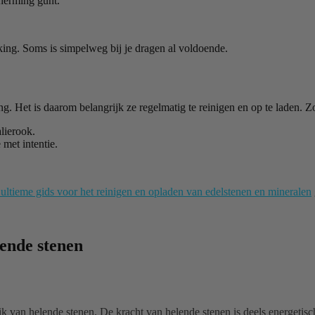
cherming gunt.
rking. Soms is simpelweg bij je dragen al voldoende.
 Het is daarom belangrijk ze regelmatig te reinigen en op te laden. Zo b
alierook.
 met intentie.
 ultieme gids voor het reinigen en opladen van edelstenen en mineralen
lende stenen
k van helende stenen. De kracht van helende stenen is deels energetisc