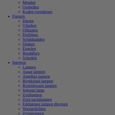
Metalen
Oorbellen
Kralen rozenkrans
Figuren
Dieren
Vlinders
Olifanten
Dolfijnen
Schildpadden
Draken
Engelen
Boeddha's
Schedels
Interieur
Lampen
Agaat lampen
Amethist lampen
Bergkristal lampen
Rozenkwarts lampen
Seleniet lamp
Zoutlampen
Zout nachtlampen
Edelstenen lampen diversen
Waxinelichten
Zeeppompen