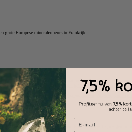
 grote Europese mineralenbeurs in Frankrijk.
7,5% ko
 bij Stones of Nature geloven dat de natuur alles in zich draagt om ons 
 met zich mee. Een energie die ons kan helpen om rust te vinden, balans t
rkt, de kracht van
h
elende stenen
blijft verwonderen. Op deze pagina ont
n persoonlijke groei.
Profiteer nu van
7,5% kort
achter te l
 deze natuurlijke mineralen uitstralen. Elke steen heeft zijn eigen tril