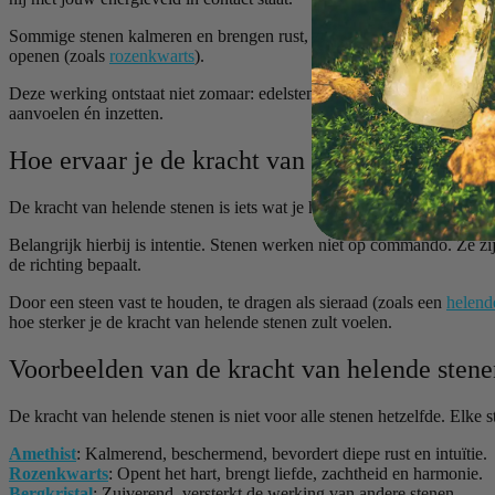
Sommige stenen kalmeren en brengen rust, zoals
amethist
of blauwe
openen (zoals
rozenkwarts
).
Deze werking ontstaat niet zomaar: edelstenen ontstaan diep in de aar
aanvoelen én inzetten.
Hoe ervaar je de kracht van helende stenen?
De kracht van helende stenen is iets wat je het beste zelf kunt ervar
Belangrijk hierbij is intentie. Stenen werken niet op commando. Ze zij
de richting bepaalt.
Door een steen vast te houden, te dragen als sieraad (zoals een
helend
hoe sterker je de kracht van helende stenen zult voelen.
Voorbeelden van de kracht van helende stene
De kracht van helende stenen is niet voor alle stenen hetzelfde. Elke s
Amethist
: Kalmerend, beschermend, bevordert diepe rust en intuïtie.
Rozenkwarts
: Opent het hart, brengt liefde, zachtheid en harmonie.
Bergkristal
: Zuiverend, versterkt de werking van andere stenen.