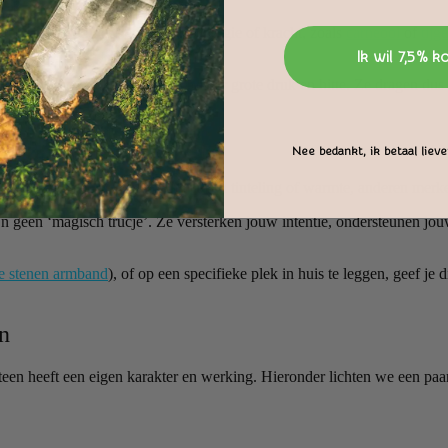
chalcedoon
. Andere geven juist energie of kracht, zoals
carneool
of
tijg
Ik wil 7,5% k
de, vaak over miljoenen jaren, onder grote druk en hitte. Ze dragen dus
Nee bedankt, ik betaal liever
en. Sommige mensen voelen direct een tinteling of warmte, anderen merke
n geen ‘magisch trucje’. Ze versterken jouw intentie, ondersteunen jouw 
e stenen armband
), of op een specifieke plek in huis te leggen, geef 
n
teen heeft een eigen karakter en werking. Hieronder lichten we een paar k