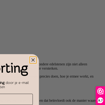
rting
te ondersteunen. Deze bijzondere edelstenen zijn niet alleen
e herstellen en intenties te versterken.
dek je wat helende stenen precies doen, hoe je ermee werkt, en
ing
door je e-mail
aten
ling, kleur en samenstelling, en dat beïnvloedt ook de manier waarop
9,7