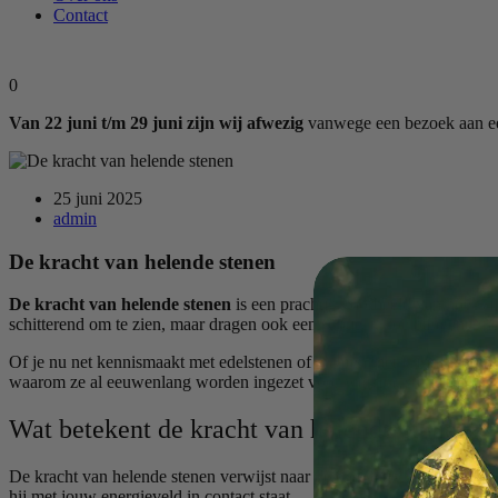
Contact
0
Van 22 juni t/m 29 juni zijn wij afwezig
vanwege een bezoek aan een
25 juni 2025
admin
De kracht van helende stenen
De kracht van helende stenen
is een prachtig voorbeeld van hoe wij
schitterend om te zien, maar dragen ook een subtiele, voelbare energie
Of je nu net kennismaakt met edelstenen of al jaren met kristallen we
waarom ze al eeuwenlang worden ingezet voor welzijn, spiritualiteit e
Wat betekent de kracht van helende stenen?
De kracht van helende stenen verwijst naar de energetische werking die
hij met jouw energieveld in contact staat.