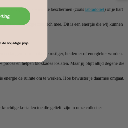
eroog
. Er zijn ook stenen die beschermen (zoals
labradoriet
) of je hart
orting
 een oeroude energie met zich mee. Dit is een energie die wij kunnen
 de volledige prijs
n op langere termijn dat ze rustiger, helderder of energieker worden.
proces en helpen blokkades loslaten. Maar jij blijft altijd degene die
je die energie de ruimte om te werken. Hoe bewuster je daarmee omgaat,
rachtige kristallen toe die geliefd zijn in onze collectie: