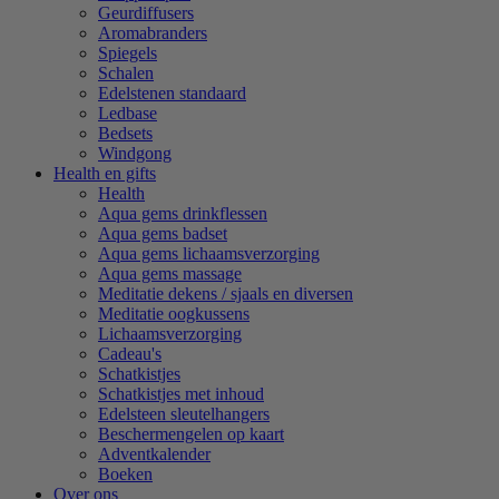
Geurdiffusers
Aromabranders
Spiegels
Schalen
Edelstenen standaard
Ledbase
Bedsets
Windgong
Health en gifts
Health
Aqua gems drinkflessen
Aqua gems badset
Aqua gems lichaamsverzorging
Aqua gems massage
Meditatie dekens / sjaals en diversen
Meditatie oogkussens
Lichaamsverzorging
Cadeau's
Schatkistjes
Schatkistjes met inhoud
Edelsteen sleutelhangers
Beschermengelen op kaart
Adventkalender
Boeken
Over ons