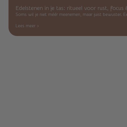
Edelstenen in je tas: ritueel voor rust, focu
Soms wil je niet méér meenemen, maar juist bewuster. Een k
Lees meer ›