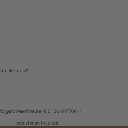
ituele tools?
nfo@stonesofnature.nl
06-81776611