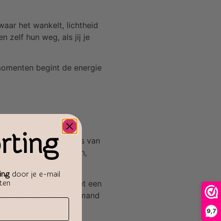
waar het wankelt, lichtheid
 zelf hun weg, als jij je
e momenten begint de energie
rting
d, niet alleen op basis van
getisch zuiver aanvoelen,
ing
door je e-mail
aten
n, maar puur natuur met een
r jezelf is, of voor iemand
9,7