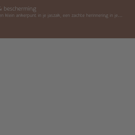
s & bescherming
lein ankerpunt in je jaszak, een zachte herinnering in je...