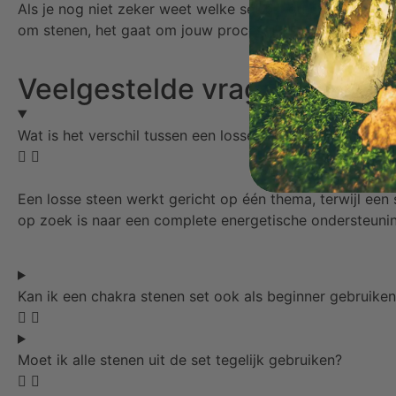
Als je nog niet zeker weet welke set bij jou past, staan
om stenen, het gaat om jouw proces. En daar lopen we g
Veelgestelde vragen over c
Wat is het verschil tussen een losse steen en een chakra
Een losse steen werkt gericht op één thema, terwijl een
op zoek is naar een complete energetische ondersteuni
Kan ik een chakra stenen set ook als beginner gebruike
Moet ik alle stenen uit de set tegelijk gebruiken?