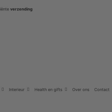
ciënte
verzending
Interieur
Health en gifts
Over ons
Contact