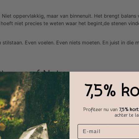
 Niet oppervlakkig, maar van binnenuit. Het brengt balans 
oeft niet precies te weten waar het begint,de stenen vinden
n stilstaan. Even voelen. Even niets moeten. En juist in di
Stones of Nature
7,5% ko
ootste zorg samengesteld. We kiezen elk kristal met de han
itstraalt. Alleen stenen die volledig natuurlijk zijn en ener
Profiteer nu van
7,5% kort
achter te l
aliteit. Geen synthetische stenen, geen kunstmatige kleure
eg, en afgestemd op wie jij bent, of het nu een geschenk voo