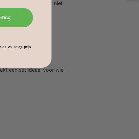
t uiteindelijk gaat het niet
orting
 de volledige prijs
akt een set ideaal voor wie