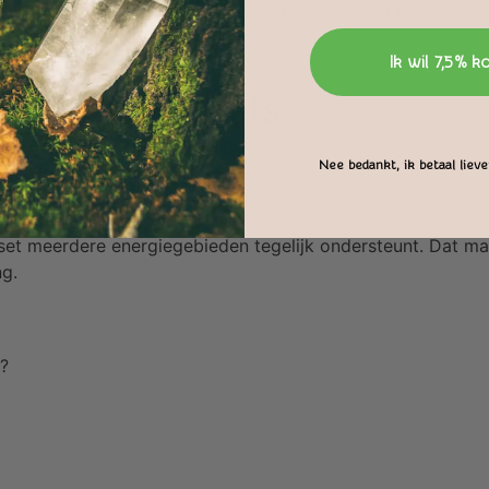
 we klaar om je te begeleiden. Neem
contact
met ons op. Wan
raag een stukje in mee.
Ik wil 7,5% k
hakra stenen sets
 stenen set?
Nee bedankt, ik betaal liever
 set meerdere energiegebieden tegelijk ondersteunt. Dat ma
ng.
n?