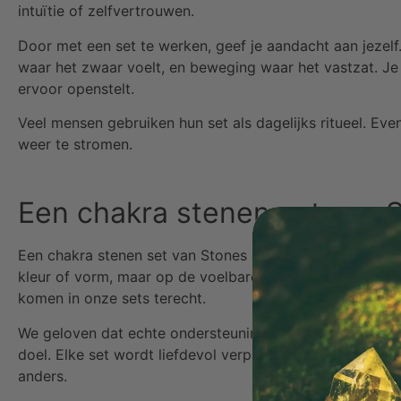
intuïtie of zelfvertrouwen.
Door met een set te werken, geef je aandacht aan jezelf.
waar het zwaar voelt, en beweging waar het vastzat. Je h
ervoor openstelt.
Veel mensen gebruiken hun set als dagelijks ritueel. Eve
weer te stromen.
Een chakra stenen set van 
Een chakra stenen set van Stones of Nature is met de gr
kleur of vorm, maar op de voelbare trilling die de steen u
komen in onze sets terecht.
We geloven dat echte ondersteuning begint bij echte kw
doel. Elke set wordt liefdevol verpakt, voorzien van uitl
anders.