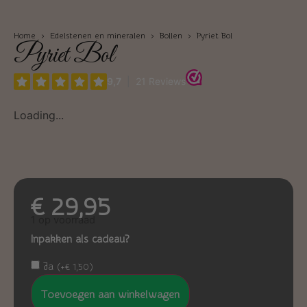
Home
›
Edelstenen en mineralen
›
Bollen
› Pyriet Bol
Pyriet Bol
Loading...
€
29,95
1 op voorraad
Inpakken als cadeau?
Ja
(
+
€
1,50
)
Toevoegen aan winkelwagen