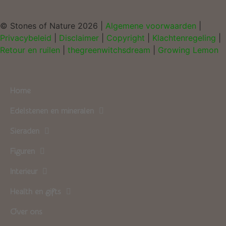
© Stones of Nature 2026 |
Algemene voorwaarden
|
Privacybeleid
|
Disclaimer
|
Copyright
|
Klachtenregeling
|
Retour en ruilen
|
thegreenwitchsdream
|
Growing Lemon
Home
Edelstenen en mineralen
Sieraden
Figuren
Interieur
Health en gifts
Over ons