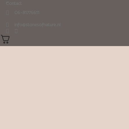
Contact
06-81776611
info@stonesofnature.nl
0