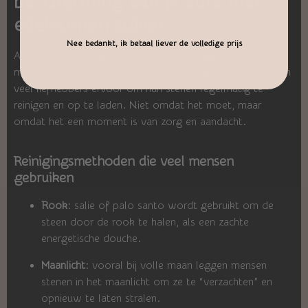
bescherming van je aura met
edelstenen zuiver
Nee bedankt, ik betaal liever de volledige prijs
Als je edelstenen gebruikt in rituelen, dragen ze voor veel
mensen symbolisch de sporen van de dag. Daarom kiezen
veel liefhebbers ervoor om hun stenen regelmatig te
reinigen en op te laden. Niet omdat het moet, maar
omdat het een moment is van zorg en aandacht.
Reinigingsmethoden die veel mensen
gebruiken
Rook
: salie of palo santo wordt gebruikt om de
steen door de rook te halen, als een zachte
energetische douche.
Maanlicht
: vooral bij volle maan leggen mensen
stenen in het maanlicht om ze te “verzachten” en
opnieuw te laten stralen.