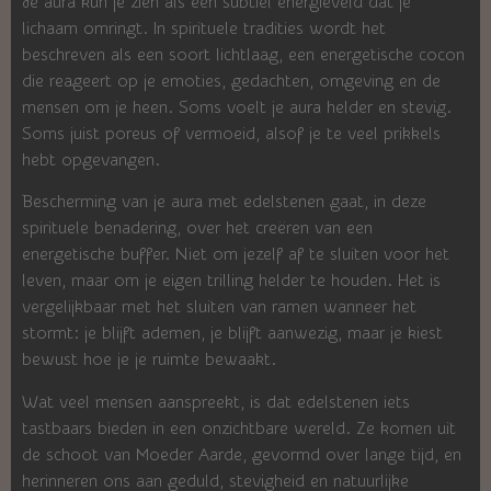
Je aura kun je zien als een subtiel energieveld dat je
lichaam omringt. In spirituele tradities wordt het
beschreven als een soort lichtlaag, een energetische cocon
die reageert op je emoties, gedachten, omgeving en de
mensen om je heen. Soms voelt je aura helder en stevig.
Soms juist poreus of vermoeid, alsof je te veel prikkels
hebt opgevangen.
Bescherming van je aura met edelstenen gaat, in deze
spirituele benadering, over het creëren van een
energetische buffer. Niet om jezelf af te sluiten voor het
leven, maar om je eigen trilling helder te houden. Het is
vergelijkbaar met het sluiten van ramen wanneer het
stormt: je blijft ademen, je blijft aanwezig, maar je kiest
bewust hoe je je ruimte bewaakt.
Wat veel mensen aanspreekt, is dat edelstenen iets
tastbaars bieden in een onzichtbare wereld. Ze komen uit
de schoot van Moeder Aarde, gevormd over lange tijd, en
herinneren ons aan geduld, stevigheid en natuurlijke