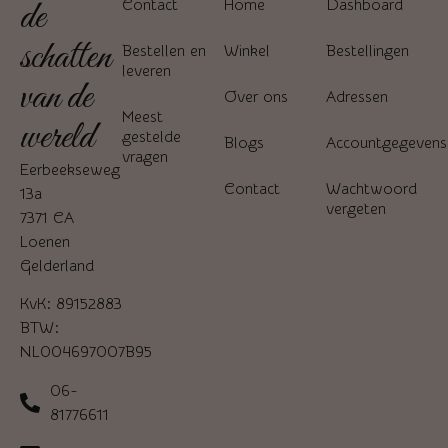
de
Contact
Home
Dashboard
schatten
Bestellen en
Winkel
Bestellingen
leveren
van de
Over ons
Adressen
Meest
wereld
gestelde
Blogs
Accountgegevens
vragen
Eerbeekseweg
Contact
Wachtwoord
13a
vergeten
7371 CA
Loenen
Gelderland
KvK: 89152883
BTW:
NL004697007B95
06-
81776611