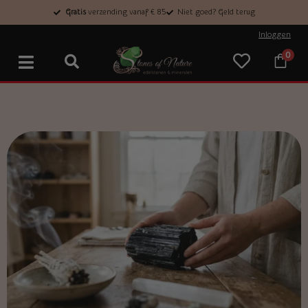
Gratis
verzending vanaf € 85
Niet goed? Geld terug
Inloggen
0