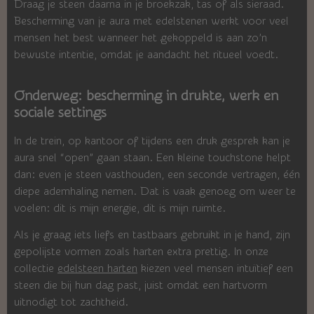
Draag je steen daarna in je broekzak, tas of als sieraad.
Bescherming van je aura met edelstenen werkt voor veel
mensen het best wanneer het gekoppeld is aan zo’n
bewuste intentie, omdat je aandacht het ritueel voedt.
Onderweg: bescherming in drukte, werk en
sociale settings
In de trein, op kantoor of tijdens een druk gesprek kan je
aura snel “open” gaan staan. Een kleine touchstone helpt
dan: even je steen vasthouden, een seconde vertragen, één
diepe ademhaling nemen. Dat is vaak genoeg om weer te
voelen: dit is mijn energie, dit is mijn ruimte.
Als je graag iets liefs en tastbaars gebruikt in je hand, zijn
gepolijste vormen zoals harten extra prettig. In onze
collectie
edelsteen harten
kiezen veel mensen intuïtief een
steen die bij hun dag past, juist omdat een hartvorm
uitnodigt tot zachtheid.