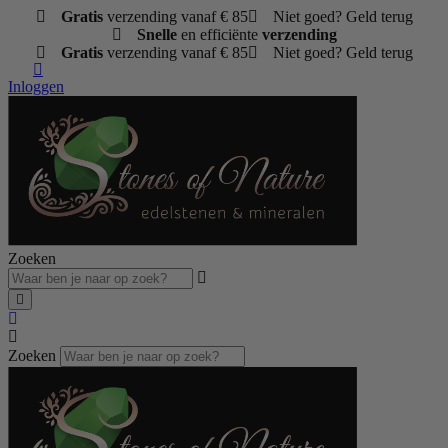
Ga
Gratis
verzending vanaf € 85
Niet goed? Geld terug
naar
Snelle
en efficiënte
verzending
de
Gratis
verzending vanaf € 85
Niet goed? Geld terug
inhoud
Inloggen
Zoeken
Zoeken