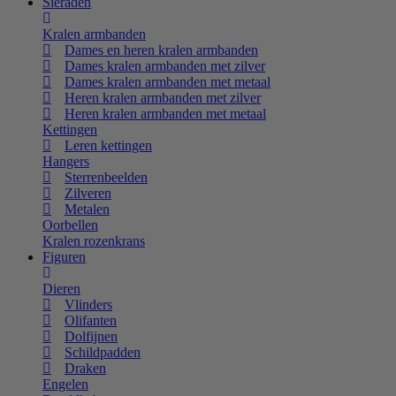
Sieraden
Kralen armbanden
Dames en heren kralen armbanden
Dames kralen armbanden met zilver
Dames kralen armbanden met metaal
Heren kralen armbanden met zilver
Heren kralen armbanden met metaal
Kettingen
Leren kettingen
Hangers
Sterrenbeelden
Zilveren
Metalen
Oorbellen
Kralen rozenkrans
Figuren
Dieren
Vlinders
Olifanten
Dolfijnen
Schildpadden
Draken
Engelen