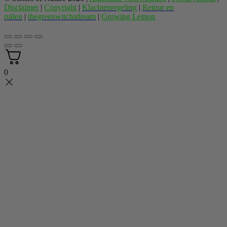
Disclaimer
|
Copyright
|
Klachtenregeling
|
Retour en
ruilen
|
thegreenwitchsdream
|
Growing Lemon
0