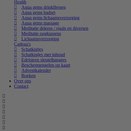
Health
Aqua gems drinkflessen
Aqua gems badset
Aqua gems lichaamsverzorging
Aqua gems massage
Meditatie dekens / sjaals en diversen
Meditatie oogkussens
Lichaamsverzorging
Cadeau's
Schatkistjes
Schatkistjes met inhoud
Edelsteen sleutelhangers
Beschermengelen op kaart
Adventkalender
Boeken
Over ons
Contact