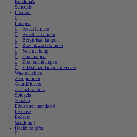
Boeddha's
Schedels
Interieur
Lampen
Agaat lampen
Amethist lampen
Bergkristal lampen
Rozenkwarts lampen
Seleniet lamp
Zoutlampen
Zout nachtlampen
Edelstenen lampen diversen
Waxinelichten
Zeeppompen
Geurdiffusers
Aromabranders
Spiegels
Schalen
Edelstenen standaard
Ledbase
Bedsets
Windgong
Health en gifts