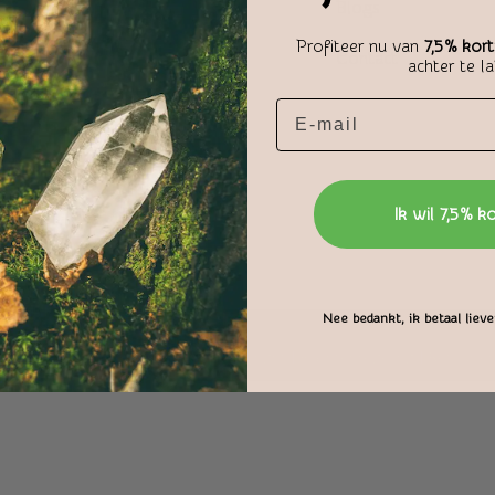
Blogs
Profiteer nu van
7,5% kort
Contact
achter te l
Ik wil 7,5% k
n incl. 21% btw
Nee bedankt, ik betaal liever
den
|
Privacybeleid
|
Disclaimer
|
Copyright
|
Klachtenregeling
|
Retour en