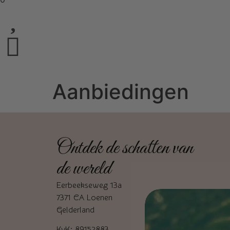
Aanbiedingen
Ontdek de schatten van
de wereld
Eerbeekseweg 13a
7371 CA Loenen
Gelderland
KvK: 89152883