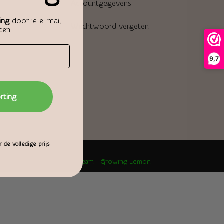
Accountgegevens
ing
door je e-mail
Wachtwoord vergeten
aten
9,7
orting
 de volledige prijs
 ruilen
|
thegreenwitchsdream
|
Growing Lemon