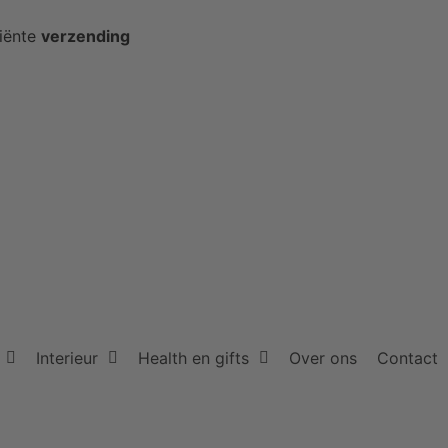
ciënte
verzending
Interieur
Health en gifts
Over ons
Contact