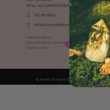
BTW: NL004697007B95
06-81776611
info@stonesofnature.nl
–
Helende stenen
–
Helende stenen armband
–
Chakra stenen
Alle prijzen in EUR e
© Stones of Nature 2026 |
Algemene voorwaar
Home
Edelstenen en mineralen