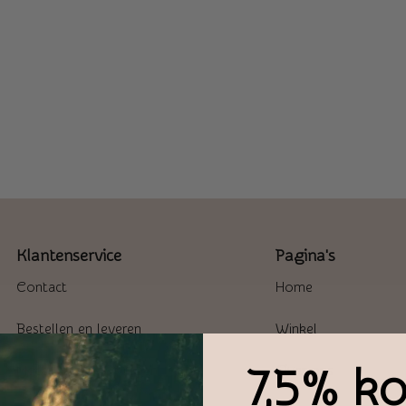
Klantenservice
Pagina's
Contact
Home
Bestellen en leveren
Winkel
7,5% ko
Meest gestelde vragen
Over ons