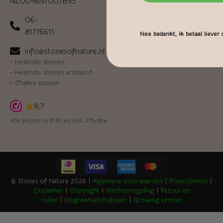
NL004697007B95
06-
81776611
Nee bedankt, ik betaal liever d
info@stonesofnature.nl
–
Helende stenen
–
Helende stenen armband
–
Chakra stenen
Alle prijzen in EUR en incl. 21% btw
© Stones of Nature 2026 |
Algemene voorwaarden
|
Privacybeleid
|
Disclaimer
|
Copyright
|
Klachtenregeling
|
Retour en
ruilen
|
thegreenwitchsdream
|
Growing Lemon