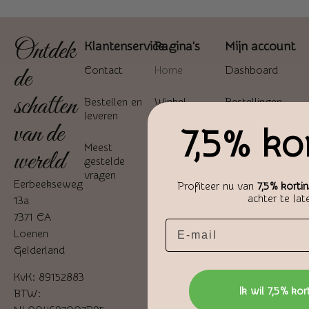
Ontdek
Klantenservice
Pagina's
Mijn account
de
Contact
Home
Dashboard
schatten
Bestellen en
Winkel
Bestellingen
leveren
van de
7,5% ko
Over ons
Adressen
Meest
wereld
gestelde
Blogs
Accountgegevens
vragen
Eerbeekseweg
Profiteer nu van
7,5% korti
Contact
Wachtwoord
achter te lat
13a
vergeten
7371 CA
Email
Loenen
Gelderland
KvK: 89152883
Ik wil 7,5% kor
BTW: